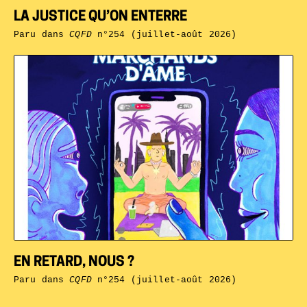
LA JUSTICE QU’ON ENTERRE
Paru dans
CQFD
n°254 (juillet-août 2026)
EN RETARD, NOUS ?
Paru dans
CQFD
n°254 (juillet-août 2026)