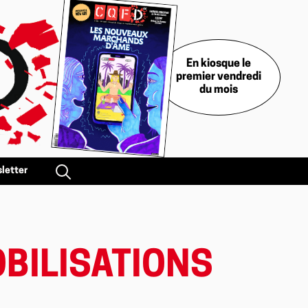
En kiosque le
premier vendredi
du mois
letter
BILISATIONS