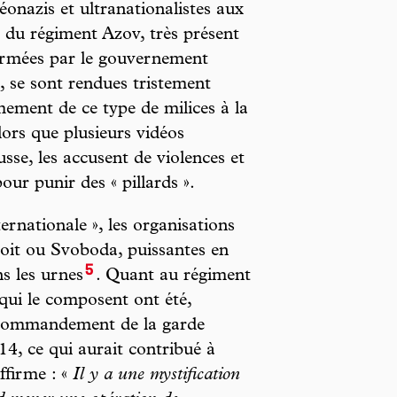
éonazis et ultranationalistes aux
e du régiment Azov, très présent
armées par le gouvernement
 se sont rendues tristement
mement de ce type de milices à la
alors que plusieurs vidéos
sse, les accusent de violences et
ur punir des « pillards ».
ternationale », les organisations
roit ou Svoboda, puissantes en
5
s les urnes
. Quant au régiment
 qui le composent ont été,
s commandement de la garde
4, ce qui aurait contribué à
affirme : «
Il y a une mystification