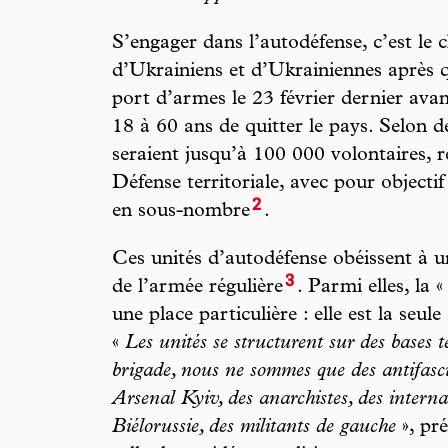
S’engager dans l’autodéfense, c’est le 
d’Ukrainiens et d’Ukrainiennes après q
port d’armes le 23 février dernier ava
18 à 60 ans de quitter le pays. Selon de
seraient jusqu’à 100 000 volontaires, r
Défense territoriale, avec pour objecti
2
en sous-nombre
.
Ces unités d’autodéfense obéissent à un
3
de l’armée régulière
. Parmi elles, la 
une place particulière : elle est la seul
«
Les unités se structurent sur des bases t
brigade, nous ne sommes que des antifascis
Arsenal Kyiv, des anarchistes, des interna
Biélorussie, des militants de gauche
», pré