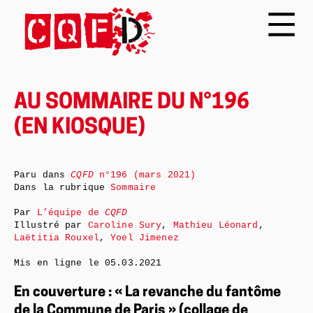
AU SOMMAIRE DU N°196
(EN KIOSQUE)
Paru dans
CQFD
n°196 (mars 2021)
Dans la rubrique
Sommaire
Par
L’équipe de
CQFD
Illustré par
Caroline Sury
,
Mathieu Léonard
,
Laëtitia Rouxel
,
Yoel Jimenez
Mis en ligne le
05.03.2021
En couverture : « La revanche du fantôme
de la Commune de Paris » (collage de