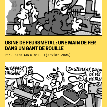
USINE DE FEURSMÉTAL : UNE MAIN DE FER
DANS UN GANT DE ROUILLE
Paru dans
CQFD
n°19 (janvier 2005)