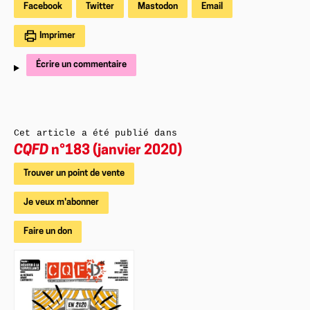
Facebook
Twitter
Mastodon
Email
Imprimer
Écrire un commentaire
Cet article a été publié dans
CQFD
n°183 (janvier 2020)
Trouver un point de vente
Je veux m'abonner
Faire un don