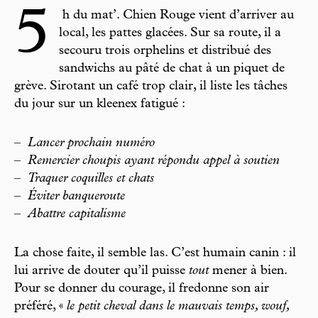
5
h du mat’. Chien Rouge vient d’arriver au
local, les pattes glacées. Sur sa route, il a
secouru trois orphelins et distribué des
sandwichs au pâté de chat à un piquet de
grève. Sirotant un café trop clair, il liste les tâches
du jour sur un kleenex fatigué :
–
Lancer prochain numéro
–
Remercier choupis ayant répondu appel à soutien
–
Traquer coquilles et
chats
–
Éviter banqueroute
–
Abattre capitalisme
La chose faite, il semble las. C’est
humain
canin : il
lui arrive de douter qu’il puisse
tout
mener à bien.
Pour se donner du courage, il fredonne son air
préféré, «
le petit cheval dans le mauvais temps, wouf,