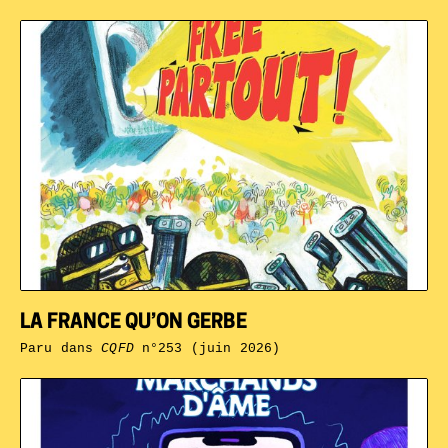
LA FRANCE QU’ON GERBE
Paru dans
CQFD
n°253 (juin 2026)