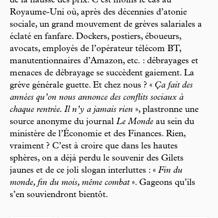
de la hausse des prix. C’est moins le cas au
Royaume-Uni où, après des décennies d’atonie
sociale, un grand mouvement de grèves salariales a
éclaté en fanfare. Dockers, postiers, éboueurs,
avocats, employés de l’opérateur télécom BT,
manutentionnaires d’Amazon, etc. : débrayages et
menaces de débrayage se succèdent gaiement. La
grève générale guette. Et chez nous ? «
Ça fait des
années qu’on nous annonce des conflits sociaux à
chaque rentrée. Il n’y a jamais rien
», plastronne une
source anonyme du journal
Le Monde
au sein du
ministère de l’Économie et des Finances. Rien,
vraiment ? C’est à croire que dans les hautes
sphères, on a déjà perdu le souvenir des Gilets
jaunes et de ce joli slogan interluttes : «
Fin du
monde, fin du mois, même combat
». Gageons qu’ils
s’en souviendront bientôt.