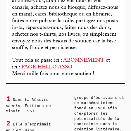
abonnez-vous, abonnez vos tatas et vos
canaris, achetez nous en kiosque, diffusez-nous
en manif, cafés, bibliothèque ou en librairie,
faites notre pub sur la toile, partagez nos posts
insta, répercutez-nous, faites nous des dons,
achetez nos t-shirts, nos livres, ou simplement
envoyez nous des bisous de soutien car la bise
souffle, froide et pernicieuse.
Tout cela se passe ici :
ABONNEMENT
et
ici :
PAGE HELLO ASSO
.
Merci mille fois pour votre soutien !
groupe d’écrivains et
1
Dans
La Mémoire
de mathématiciens
courte
, Éditions de
fondé en 1960 afin
Minuit, 1953.
d’explorer les
potentialités de la
2
contrainte dans la
Elle s’exprimait
création littéraire.
en 1975 dans