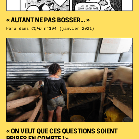
« AUTANT NE PAS BOSSER... »
Paru dans
CQFD
n°194 (janvier 2021)
« ON VEUT QUE CES QUESTIONS SOIENT