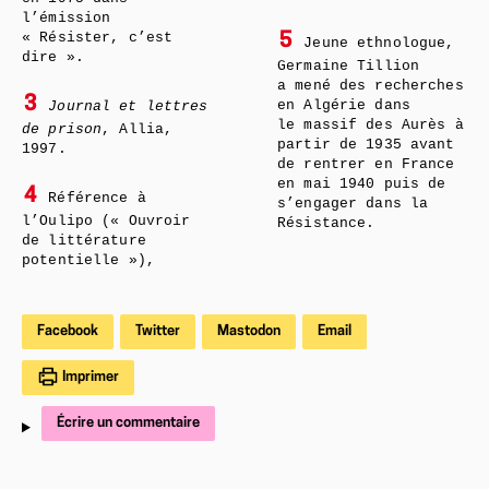
l’émission
« Résister, c’est
5
Jeune ethnologue,
dire ».
Germaine Tillion
a mené des recherches
3
en Algérie dans
Journal et lettres
le massif des Aurès à
de prison
, Allia,
partir de 1935 avant
1997.
de rentrer en France
en mai 1940 puis de
4
Référence à
s’engager dans la
l’Oulipo (« Ouvroir
Résistance.
de littérature
potentielle »),
Facebook
Twitter
Mastodon
Email
Imprimer
Écrire un commentaire