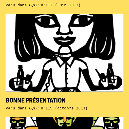
Paru dans
CQFD
n°112 (Juin 2013)
BONNE PRÉSENTATION
Paru dans
CQFD
n°115 (octobre 2013)