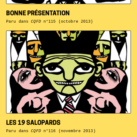
BONNE PRÉSENTATION
Paru dans
CQFD
n°115 (octobre 2013)
LES 19 SALOPARDS
Paru dans
CQFD
n°116 (novembre 2013)