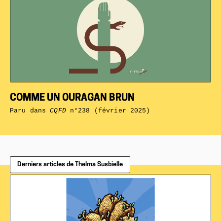
COMME UN OURAGAN BRUN
Paru dans
CQFD
n°238 (février 2025)
Derniers articles de Thelma Susbielle