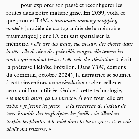
pour explorer son passé et reconfigurer les
routes dans notre matière grise. En 2039, voilà ce
que promet T3M, «
traumatic memory mapping
model
» [modèle de cartographie de la mémoire
traumatique] ; une IA qui sait spatialiser la
mémoire. «
elle tire des traits, elle mesure des choses dans
la tête, elle dessine des pointillés rouges, elle trouve les
routes qui rendent triste et elle crée des déviations
», écrit
la poétesse Héloïse Brézillon. Dans
T3M
,
éditions
du commun, octobre 2024), la narratrice se soumet
à cette invention, «
une révolution
» selon celles et
ceux qui l’ont utilisée. Grâce à cette technologie,
«
le monde aussi, ça va mieux
». À son tour, elle est
prête «
je ferme les yeux – à la recherche de l’odeur de
terre humide des troglodytes. les feuilles de tilleul en
toupie. les plantes et le miel dans la tasse. ça y est. je vais
abolir ma tristesse.
»