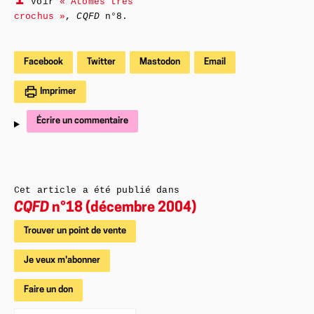
1
Voir
« Atomes très
crochus »
,
CQFD
n°8.
Facebook
Twitter
Mastodon
Email
Imprimer
Écrire un commentaire
Cet article a été publié dans
CQFD
n°18 (décembre 2004)
Trouver un point de vente
Je veux m'abonner
Faire un don