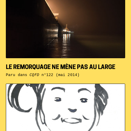
LE REMORQUAGE NE MÈNE PAS AU LARGE
Paru dans
CQFD
n°122 (mai 2014)