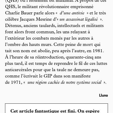
(QHS) où l’isolement est maximal. À propos de ces
QHS, le militant révolutionnaire emprisonné
Charlie Bauer parle alors
«
d’une antivie
» et le très
célèbre Jacques Mesrine d’«
un assassinat légalisé
».
Détenus, anciens taulards, intellectuels et militants
font alors front commun, les uns relayant à
l’extérieur les combats menés par les autres à
l’ombre des hauts murs. Cette peine de mort qui
tait son nom est abolie, peu après l’autre, en 1981.
À l’heure de sa réintroduction, quarante-cinq ans
plus tard, il est temps de reprendre le fil de ces luttes
anticarcérales pour que la taule ne demeure pas,
comme l’écrivait le GIP dans son manifeste
de 1971,
«
une région cachée de notre système social
».
Lluno
Cet article fantastique est fini. On espère