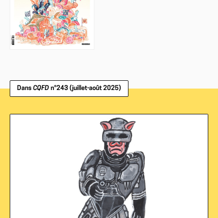
Dans
CQFD
n°243 (juillet-août 2025)