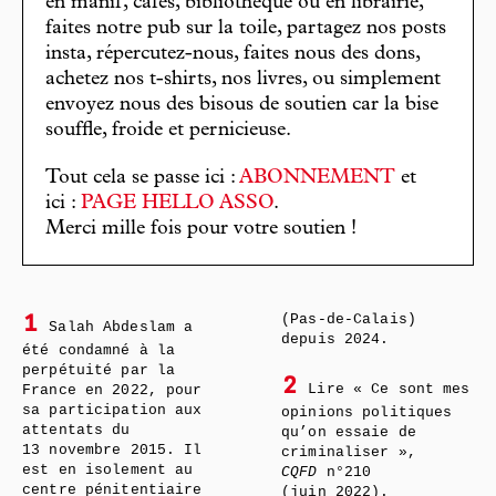
en manif, cafés, bibliothèque ou en librairie,
faites notre pub sur la toile, partagez nos posts
insta, répercutez-nous, faites nous des dons,
achetez nos t-shirts, nos livres, ou simplement
envoyez nous des bisous de soutien car la bise
souffle, froide et pernicieuse.
Tout cela se passe ici :
ABONNEMENT
et
ici :
PAGE HELLO ASSO
.
Merci mille fois pour votre soutien !
(Pas-de-Calais)
1
Salah Abdeslam a
depuis 2024.
été condamné à la
perpétuité par la
2
Lire « Ce sont mes
France en 2022, pour
sa participation aux
opinions politiques
attentats du
qu’on essaie de
13 novembre 2015. Il
criminaliser »,
est en isolement au
CQFD
n°210
centre pénitentiaire
(juin 2022).