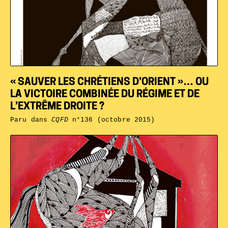
« SAUVER LES CHRÉTIENS D’ORIENT »… OU
LA VICTOIRE COMBINÉE DU RÉGIME ET DE
L’EXTRÊME DROITE ?
Paru dans
CQFD
n°136 (octobre 2015)