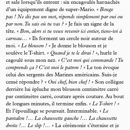
et sale lorsqu’ils entrent : six encagoulés harnachés
d’un équipement digne de super-Mario.
« Bouge
pas ! Ne dis pas un mot, réponds simplement par oui ou
par non. Tu sais où tu vas ? »
Je fais un signe de la
tête.
« Bon, alors si tu veux revenir ici entier, tiens-toi à
carreau… »
Ils forment un cercle noir autour de
moi.
« Le blouson ! »
Je donne le blouson et je
soulève le T-shirt.
« Quand je te le dirai ! »
, hurle le
cagoulé sous mon nez.
« C’est moi qui commande ! Tu
comprends ça ? C’est moi le patron ! »
Le ton évoque
celui des sergents des Marines américains. Suis-je
censé répondre ?
« Oui chef, bien chef ! »
Son collègue
derrière lui épluche mon blouson centimètre carré
par centimètre carré, couture après couture. Au bout
de longues minutes, il termine enfin.
« Le T-shirt ! »
Et l’épouillage se poursuit. Interminable.
« Le
pantalon !… La chaussette gauche !… La chaussette
droite !… Le slip !… »
La cérémonie s’éternise et je