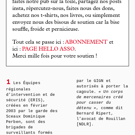
faites notre pub sur la toile, partagez nos posts
insta, répercutez-nous, faites nous des dons,
achetez nos t-shirts, nos livres, ou simplement
envoyez nous des bisous de soutien car la bise
souffle, froide et pernicieuse.
Tout cela se passe ici :
ABONNEMENT
et
ici :
PAGE HELLO ASSO
.
Merci mille fois pour votre soutien !
par le GIGN et
1
Les Équipes
autorisés à porter la
régionales
cagoule.
« Un corps
d’intervention et de
de mercenaires créé
sécurité (ERIS),
pour casser du
créées en février
détenu »
, comme dit
2003 par le garde des
Bernard Ripert,
Sceaux Dominique
l’avocat de Rouillan
Perben, sont des
[NDLR].
brigades de
surveillants formés