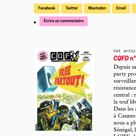
Facebook
Twitter
Mastodon
Email
Écrire un commentaire
Cet artic
CQFD
n°
Depuis un
party pro
surveillan
résistanc
central :
la teuf li
Dans les 
à Cannes 
nous a pl
Sénégal, 