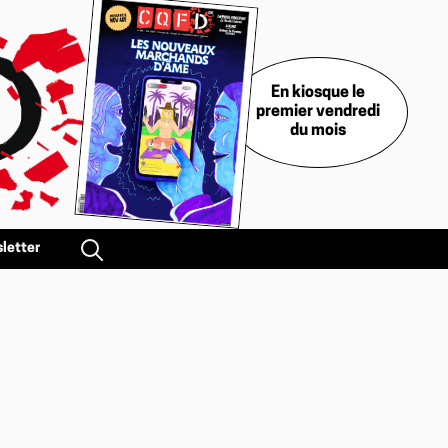
En kiosque le
premier vendredi
du mois
letter