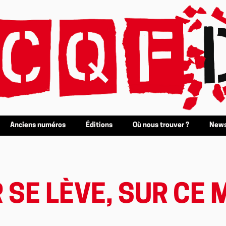
Anciens numéros
Éditions
Où nous trouver ?
News
R SE LÈVE, SUR CE