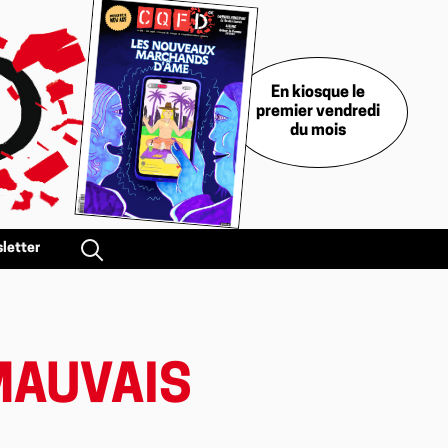
En kiosque le
premier vendredi
du mois
letter
 MAUVAIS