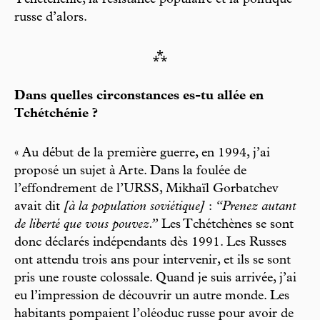
Tchétchénie, la résistance populaire et la politique
russe d’alors.
⁂
Dans quelles circonstances es-tu allée en
Tchétchénie ?
« Au début de la première guerre, en 1994, j’ai
proposé un sujet à Arte. Dans la foulée de
l’effondrement de l’URSS, Mikhaïl Gorbatchev
avait dit
[à la population soviétique]
:
“Prenez autant
de liberté que vous pouvez.”
Les Tchétchènes se sont
donc déclarés indépendants dès 1991. Les Russes
ont attendu trois ans pour intervenir, et ils se sont
pris une rouste colossale. Quand je suis arrivée, j’ai
eu l’impression de découvrir un autre monde. Les
habitants pompaient l’oléoduc russe pour avoir de