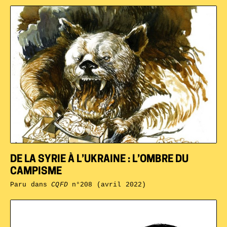
DE LA SYRIE À L’UKRAINE : L’OMBRE DU
CAMPISME
Paru dans
CQFD
n°208 (avril 2022)