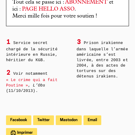
Tout cela se passe ici :
ABONNEMENT
et
ici :
PAGE HELLO ASSO
.
Merci mille fois pour votre soutien !
1
3
Service secret
Prison irakienne
chargé de la sécurité
dans laquelle l’armée
intérieure en Russie,
américaine s’est
héritier du KGB.
livrée, entre 2003 et
2004, à des actes de
tortures sur des
2
Voir notamment
détenus irakiens.
« Le crime qui a fait
Poutine »
,
L’Obs
(11/10/2013).
Facebook
Twitter
Mastodon
Email
Imprimer