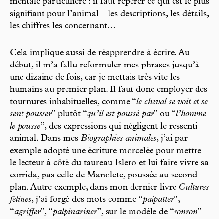
mentale particulière : il faut repérer ce qui est le plus
signifiant pour l’animal – les descriptions, les détails,
les chiffres les concernant…
Cela implique aussi de réapprendre à écrire. Au
début, il m’a fallu reformuler mes phrases jusqu’à
une dizaine de fois, car je mettais très vite les
humains au premier plan. Il faut donc employer des
tournures inhabituelles, comme “
le cheval se voit et se
sent pousser
” plutôt “
qu’il est poussé par
” ou “
l’homme
le pousse
”, des expressions qui négligent le ressenti
animal. Dans mes
Biographies animales
, j’ai par
exemple adopté une écriture morcelée pour mettre
le lecteur à côté du taureau Islero et lui faire vivre sa
corrida, pas celle de Manolete, poussée au second
plan. Autre exemple, dans mon dernier livre
Cultures
félines
, j’ai forgé des mots comme “
palpatter
”,
“
agriffer
”, “
palpinariner
”, sur le modèle de “
ronron
”