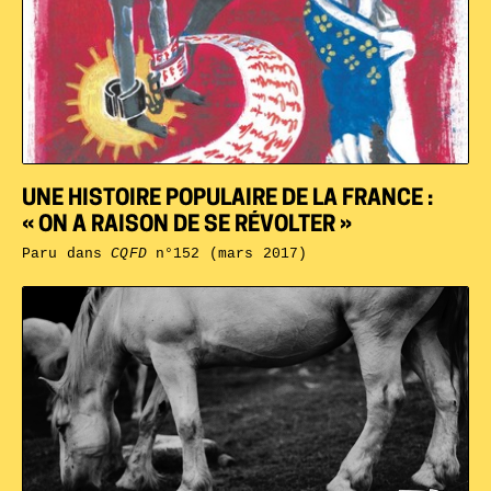
UNE HISTOIRE POPULAIRE DE LA FRANCE :
« ON A RAISON DE SE RÉVOLTER »
Paru dans
CQFD
n°152 (mars 2017)