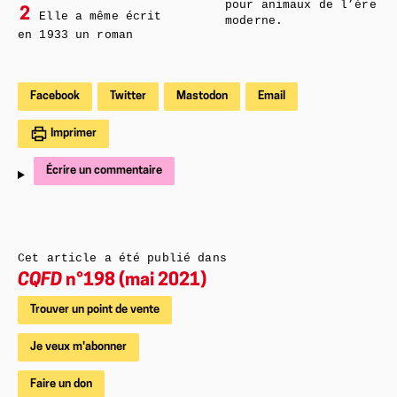
pour animaux de l’ère
2
Elle a même écrit
moderne.
en 1933 un roman
Facebook
Twitter
Mastodon
Email
Imprimer
Écrire un commentaire
Cet article a été publié dans
CQFD
n°198 (mai 2021)
Trouver un point de vente
Je veux m'abonner
Faire un don