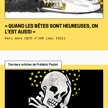
« QUAND LES BÊTES SONT HEUREUSES, ON
L’EST AUSSI »
Paru dans
CQFD
n°198 (mai 2021)
Derniers articles de Frédéric Peylet