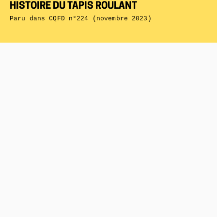
HISTOIRE DU TAPIS ROULANT
Paru dans
CQFD n°224 (novembre 2023)