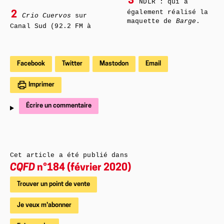
3
NDLR : qui a
également réalisé la
2
Crio Cuervos
sur
maquette de
Barge
.
Canal Sud (92.2 FM à
Facebook
Twitter
Mastodon
Email
Imprimer
Écrire un commentaire
Cet article a été publié dans
CQFD
n°184 (février 2020)
Trouver un point de vente
Je veux m'abonner