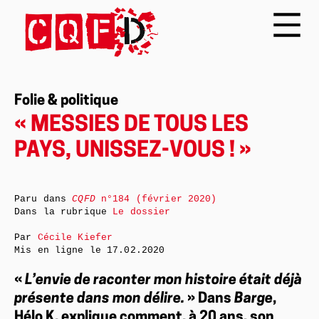
Folie & politique
« MESSIES DE TOUS LES
PAYS, UNISSEZ-VOUS ! »
Paru dans
CQFD
n°184 (février 2020)
Dans la rubrique
Le dossier
Par
Cécile Kiefer
Mis en ligne le
17.02.2020
«
L’envie de raconter mon histoire était déjà
présente dans mon délire.
» Dans
Barge
,
Hélo K. explique comment, à 20 ans, son