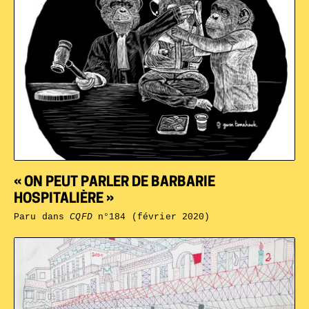
« ON PEUT PARLER DE BARBARIE
HOSPITALIÈRE »
Paru dans
CQFD
n°184 (février 2020)