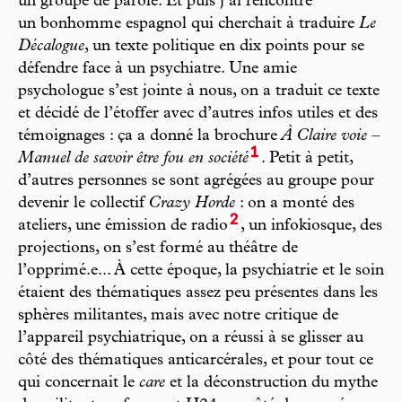
un groupe de parole. Et puis j’ai rencontré
un bonhomme espagnol qui cherchait à traduire
Le
Décalogue
, un texte politique en dix points pour se
défendre face à un psychiatre. Une amie
psychologue s’est jointe à nous, on a traduit ce texte
et décidé de l’étoffer avec d’autres infos utiles et des
témoignages : ça a donné la brochure
À Claire voie –
1
Manuel de savoir être fou en société
. Petit à petit,
d’autres personnes se sont agrégées au groupe pour
devenir le collectif
Crazy Horde
: on a monté des
2
ateliers, une émission de radio
, un infokiosque, des
projections, on s’est formé au théâtre de
l’opprimé.e... À cette époque, la psychiatrie et le soin
étaient des thématiques assez peu présentes dans les
sphères militantes, mais avec notre critique de
l’appareil psychiatrique, on a réussi à se glisser au
côté des thématiques anticarcérales, et pour tout ce
qui concernait le
care
et la déconstruction du mythe