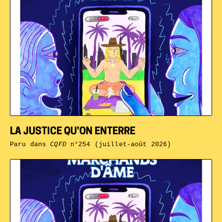
LA JUSTICE QU’ON ENTERRE
Paru dans
CQFD
n°254 (juillet-août 2026)