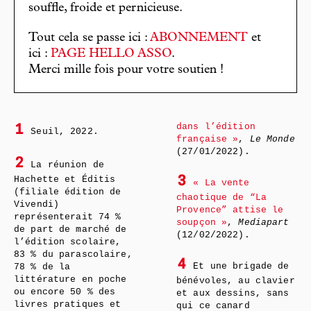
souffle, froide et pernicieuse.
Tout cela se passe ici :
ABONNEMENT
et
ici :
PAGE HELLO ASSO
.
Merci mille fois pour votre soutien !
dans l’édition
1
Seuil, 2022.
française »
,
Le Monde
(27/01/2022).
2
La réunion de
Hachette et Éditis
3
« La vente
(filiale édition de
chaotique de “La
Vivendi)
Provence” attise le
représenterait 74 %
soupçon »
,
Mediapart
de part de marché de
(12/02/2022).
l’édition scolaire,
83 % du parascolaire,
4
Et une brigade de
78 % de la
littérature en poche
bénévoles, au clavier
ou encore 50 % des
et aux dessins, sans
livres pratiques et
qui ce canard