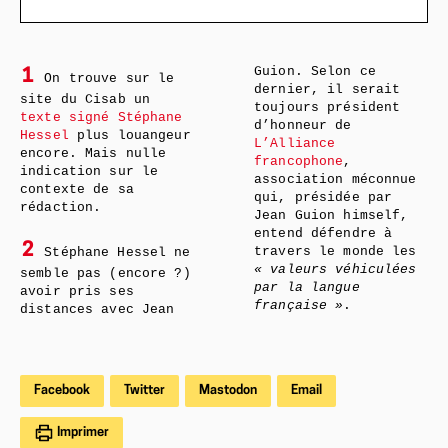
Guion. Selon ce
1
On trouve sur le
dernier, il serait
site du Cisab un
toujours président
texte signé Stéphane
d’honneur de
Hessel
plus louangeur
L’Alliance
encore. Mais nulle
francophone
,
indication sur le
association méconnue
contexte de sa
qui, présidée par
rédaction.
Jean Guion himself,
entend défendre à
2
travers le monde les
Stéphane Hessel ne
« valeurs véhiculées
semble pas (encore ?)
par la langue
avoir pris ses
française »
.
distances avec Jean
Facebook
Twitter
Mastodon
Email
Imprimer