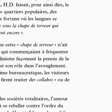
 H.D. faisait, pour ainsi dire, le
s quartiers populaires, des
e fortune où les langues se
 «
sous la chape de terreur qui
ent encore
».
e cette «
chape de terreur
» n’ait
 qui commençaient à fréquenter
alinisme façonnait la pensée de la
ué son rôle dans l’aveuglement.
e bureaucratique, les visiteurs
firent traiter de«
collabos
» ou de
es sociétés totalitaires, l’amour
 se rebeller contre l’ordre du