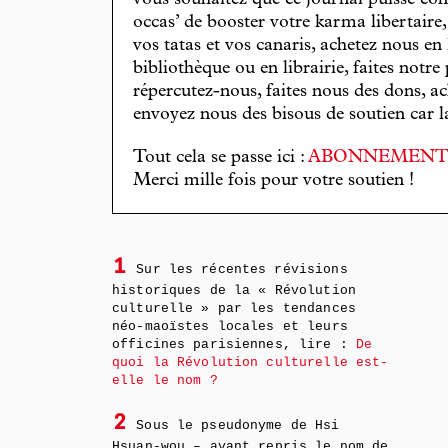
vous souhaitez que ce journal puisse con
occas’ de booster votre karma libertaire
vos tatas et vos canaris, achetez nous en
bibliothèque ou en librairie, faites notre 
répercutez-nous, faites nous des dons, ac
envoyez nous des bisous de soutien car la 
Tout cela se passe ici :
ABONNEMEN
Merci mille fois pour votre soutien !
1
Sur les récentes révisions
historiques de la « Révolution
culturelle » par les tendances
néo-maoïstes locales et leurs
officines parisiennes, lire :
De
quoi la Révolution culturelle est-
elle le nom ?
2
Sous le pseudonyme de Hsi
Hsuan-wou – ayant repris le nom de