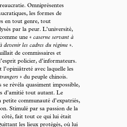
ureaucratie. Omniprésentes
aucratiques, les formes de
es en tout genre, tout
lysés par la peur. L’université,
t comme une «
caserne servant à
 à devenir les cadres du régime
».
illait de commissaires et
’esprit policier, d’informateurs.
 l’opiniâtreté avec laquelle les
trangers
» du peuple chinois.
s se révéla quasiment impossible,
ns d’amitié tout autant. Le
a petite communauté d’expatriés,
on. Stimulé par sa passion de la
ôté, fait tout ce qui lui était
Quittant les lieux protégés, où lui