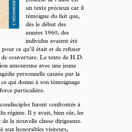
Douceur de l’aube
est
un texte précieux car il
témoigne du fait que,
dès le début des
années 1960, des
individus avaient été
 pour ce qu’il était et de refuser
t de couverture. Le texte de H.D.
assion amoureuse avec une jeune
agédie personnelle causée par la
 – ce qui donne à son témoignage
force particulière.
condisciples furent confrontés à
du régime. Il y avait, bien sûr, les
 de la nouvelle classe dirigeante.
llé aux honorables visiteurs,