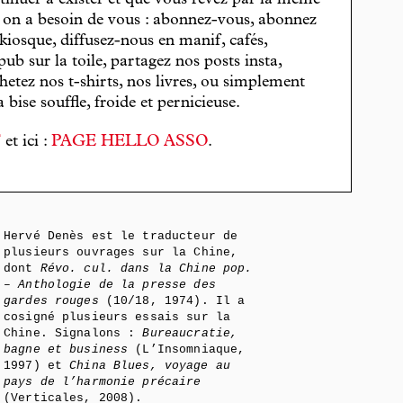
tinuer à exister et que vous rêvez par la même
, on a besoin de vous : abonnez-vous, abonnez
 kiosque, diffusez-nous en manif, cafés,
pub sur la toile, partagez nos posts insta,
hetez nos t-shirts, nos livres, ou simplement
bise souffle, froide et pernicieuse.
T
et ici :
PAGE HELLO ASSO
.
Hervé Denès est le traducteur de
plusieurs ouvrages sur la Chine,
dont
Révo. cul. dans la Chine pop.
– Anthologie de la presse des
gardes rouges
(10/18, 1974). Il a
cosigné plusieurs essais sur la
Chine. Signalons :
Bureaucratie,
bagne et business
(L’Insomniaque,
1997) et
China Blues, voyage au
pays de l’harmonie précaire
(Verticales, 2008).