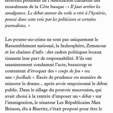
nouveau président de l’Association culturelle des
musulmans de la Côte basque : «
Il faut arrêter les
amalgames. Le débat autour du voile a viré à l’hystérie,
poussé dans cette voie par les politiciens et certains
journalistes.
»
Les pousse-au-crime ne sont pas uniquement le
Rassemblement national, la fachosphère, Zemmour
et les chaînes d’info : des cadres politiques locaux
tiennent leur part de responsabilité. S’ils ont
unanimement condamné l’acte, beaucoup se
contentent d’évoquer des «
coups de feu »
ou
une «
fusillade »
. Excès de prudence ou manière de
minorer le drame... après avoir empoisonné le débat
public. Dans le sillage du pouvoir macronien, qui
avait choisi à la rentrée d’imposer un «
débat »
sur
l’immigration, le sénateur Les Républicains Max
Brisson, élu à Biarritz, s’était proposé pour être le