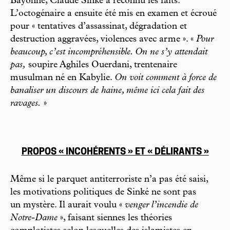
Bayonne, Claude Sinké a reconnu les faits.
L’octogénaire a ensuite été mis en examen et écroué
pour « tentatives d’assassinat, dégradation et
destruction aggravées, violences avec arme ». «
Pour
beaucoup, c’est incompréhensible. On ne s’y attendait
pas,
soupire Aghiles Ouerdani, trentenaire
musulman né en Kabylie.
On voit comment à force de
banaliser un discours de haine, même ici cela fait des
ravages.
»
PROPOS « INCOHÉRENTS » ET « DÉLIRANTS »
Même si le parquet antiterroriste n’a pas été saisi,
les motivations politiques de Sinké ne sont pas
un mystère. Il aurait voulu «
venger l’incendie de
Notre-Dame
», faisant siennes les théories