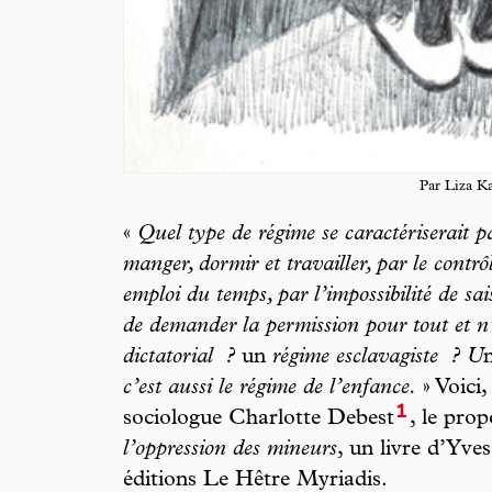
Par Liza K
«
Quel type de régime se caractériserait p
manger, dormir et travailler, par le contrô
emploi du temps, par l’impossibilité de sais
de demander la permission pour tout et n
dictatorial
?
un
régime esclavagiste
? U
c’est aussi le régime de l’enfance.
» Voici
1
sociologue Charlotte Debest
, le pro
l’oppression
des
mineurs
, un livre d’Yv
éditions Le Hêtre Myriadis.