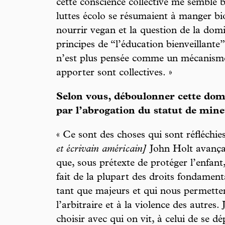
cette conscience collective me semble ba
luttes écolo se résumaient à manger bio,
nourrir vegan et la question de la dom
principes de “l’éducation bienveillante
n’est plus pensée comme un mécanisme 
apporter sont collectives. »
Selon vous, déboulonner cette do
par l’abrogation du statut de mine
« Ce sont des choses qui sont réfléchi
et
écrivain
améri
cain]
John Holt avançait
que, sous prétexte de protéger l’enfant,
fait de la plupart des droits fondamen
tant que majeurs et qui nous permetten
l’arbitraire et à la violence des autre
choisir avec qui on vit, à celui de se 