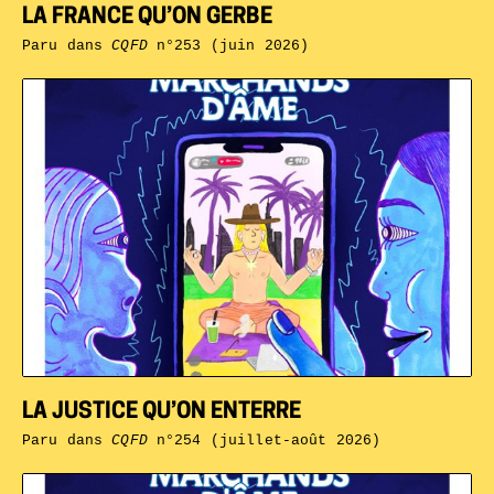
LA FRANCE QU’ON GERBE
Paru dans
CQFD
n°253 (juin 2026)
LA JUSTICE QU’ON ENTERRE
Paru dans
CQFD
n°254 (juillet-août 2026)