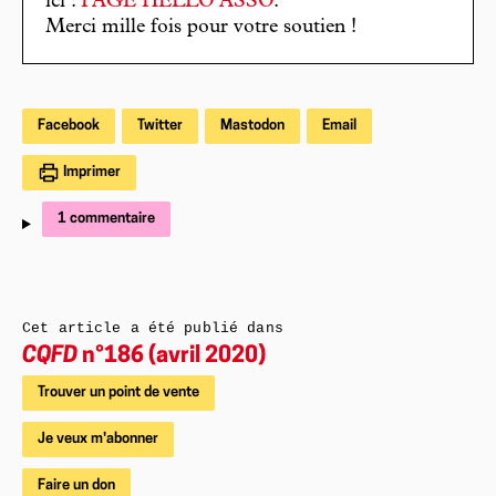
ici :
PAGE HELLO ASSO
.
Merci mille fois pour votre soutien !
Facebook
Twitter
Mastodon
Email
Imprimer
1 commentaire
Cet article a été publié dans
CQFD
n°186 (avril 2020)
Trouver un point de vente
Je veux m'abonner
Faire un don