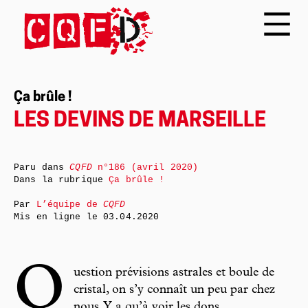
Ça brûle !
LES DEVINS DE MARSEILLE
Paru dans
CQFD
n°186 (avril 2020)
Dans la rubrique
Ça brûle !
Par
L’équipe de
CQFD
Mis en ligne le
03.04.2020
Q
uestion prévisions astrales et boule de
cristal, on s’y connaît un peu par chez
nous. Y a qu’à voir les dons