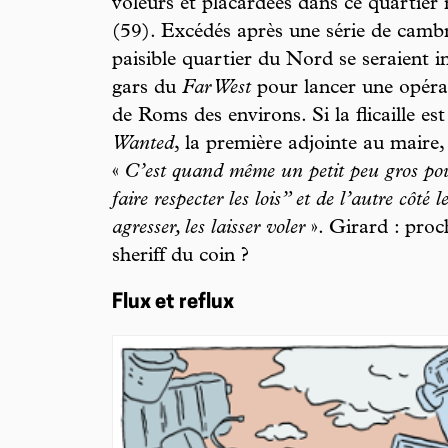
voleurs et placardées dans ce quartier 
(59). Excédés après une série de cambri
paisible quartier du Nord se seraient 
gars du
Far West
pour lancer une opéra
de Roms des environs. Si la flicaille es
Wanted
, la première adjointe au maire
«
C’est quand même un petit peu gros pou
faire respecter les lois” et de l’autre côté l
agresser, les laisser voler
». Girard : proc
sheriff du coin ?
Flux et reflux