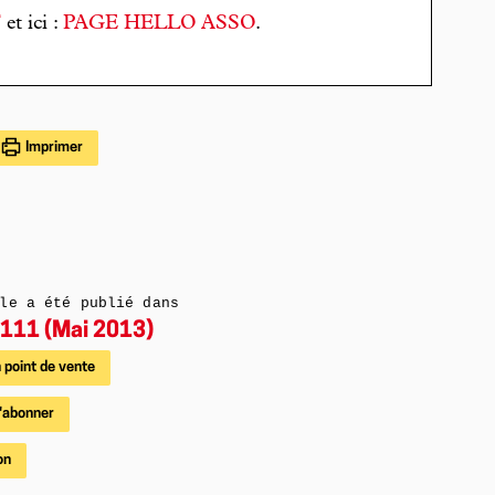
T
et ici :
PAGE HELLO ASSO
.
Imprimer
le a été publié dans
111 (Mai 2013)
 point de vente
'abonner
on