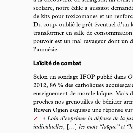
à la découverte de seringues, fin avril
scolaire, notre édile a aussitôt demand
de kits pour toxicomanes et un renforc
Du coup, oublié le prêt éventuel d’un 
transformer en salle de consommation
pouvoir est un mal ravageur dont un de
l’amnésie.
Laïcité de combat
Selon un sondage IFOP publié dans
O
2012, 86 % des catholiques acquiesçaie
enseignement de morale laïque. Mais de 
proches nos grenouilles de bénitier ar
Ruwen Ogien esquisse une réponse sur 
: «
Loin d’exprimer la défense de la justi
individuelles,
[…]
les mots “laïque” et “l