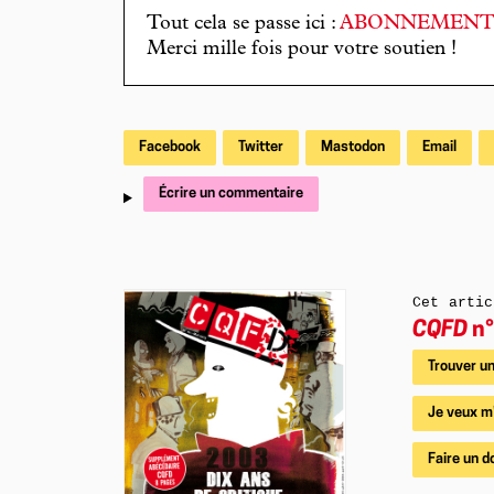
Tout cela se passe ici :
ABONNEMEN
Merci mille fois pour votre soutien !
Facebook
Twitter
Mastodon
Email
Écrire un commentaire
Cet artic
CQFD
n°
Trouver un
Je veux m
Faire un d