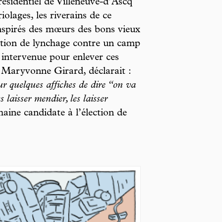
résidentiel de Villeneuve-d’Ascq
olages, les riverains de ce
inspirés des mœurs des bons vieux
tion de lynchage contre un camp
t intervenue pour enlever ces
, Maryvonne Girard, déclarait :
r quelques affiches de dire “on va
es laisser mendier, les laisser
haine candidate à l’élection de