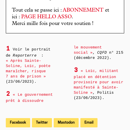
Tout cela se passe ici :
ABONNEMENT
et
ici :
PAGE HELLO ASSO
.
Merci mille fois pour votre soutien !
le mouvement
1
Voir le portrait
social »
,
CQFD
n° 215
de
Reporterre
:
(décembre 2022).
« Après Sainte-
Soline, Loïc, poète
3
« Loïc, militant
maraîcher, risque
7 ans de prison »
placé en détention
(23/06/2023).
provisoire pour avoir
manifesté à Sainte-
Soline »
, Politis
2
« Le gouvernement
(23/06/2023).
prêt à dissoudre
Facebook
Twitter
Mastodon
Email