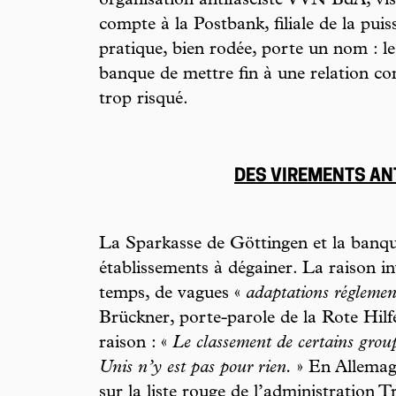
organisation antifasciste VVN BdA, vis
compte à la Postbank, filiale de la pu
pratique, bien rodée, porte un nom : l
banque de mettre fin à une relation co
trop risqué.
DES VIREMENTS AN
La Sparkasse de Göttingen et la banq
établissements à dégainer. La raison 
temps, de vagues «
adaptations réglemen
Brückner, porte-parole de la Rote Hilfe
raison : «
Le classement de certains group
Unis n’y est pas pour rien.
» En Allemagn
sur la liste rouge de l’administration T