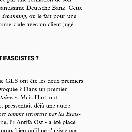
ée par une résiliation de son
issantissime Deutsche Bank. Cette
e
debanking
, ou le fait pour une
mmerciale avec un client jugé
TIFASCISTES ?
ue GLS ont été les deux premiers
invoquée ? Dans un premier
taires
». Mais Hartmut
, pressentait déjà une autre
es comme terroriste par les États-
e, l’« Antifa Ost » a été placé
rump, bien qu’il ne s’agisse pas