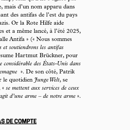
iée, mais d’un nom apparu dans
ant des antifas de l’est du pays
zis. Or la Rote Hilfe aide
es et a même lancé, à l’été 2025,
 alle Antifa » (« Nous sommes
 et soutiendrons les antifas
ssume Hartmut Brückner, pour
e considérable des États-Unis dans
Allemagne
». De son côté, Patrik
r le quotidien
Junge Welt
, se
, «
se mettent aux services de ceux
 s’agit d’une arme – de notre arme
».
PAS DE COMPTE