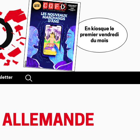
En kiosque le
premier vendredi
du mois
letter
E ALLEMANDE