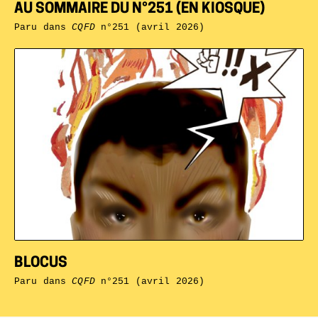
AU SOMMAIRE DU N°251 (EN KIOSQUE)
Paru dans
CQFD
n°251 (avril 2026)
BLOCUS
Paru dans
CQFD
n°251 (avril 2026)