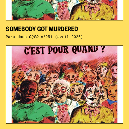
SOMEBODY GOT MURDERED
Paru dans
CQFD
n°251 (avril 2026)