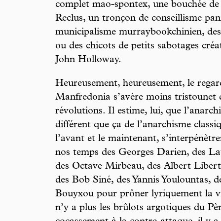
complet mao-spontex, une bouchée de
Reclus, un tronçon de conseillisme pa
municipalisme murraybookchinien, des
ou des chicots de petits sabotages créat
John Holloway.
Heureusement, heureusement, le regar
Manfredonia s’avère moins tristounet q
révolutions. Il estime, lui, que l’anar
différent que ça de l’anarchisme classi
l’avant et le maintenant, s’interpénètre
nos temps des Georges Darien, des La
des Octave Mirbeau, des Albert Liberta
des Bob Siné, des Yannis Youlountas, d
Bouyxou pour prôner lyriquement la vio
n’y a plus les brûlots argotiques du P