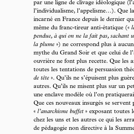
par une ligne de clivage idéologique (l
l’individualisme, l’appelisme…). Que la
incarné en France depuis le dernier q
même du franc-tireur anti-étatique («
l
pendue, à qui on ne la fait pas, sachant ut
la plume
») ne correspond plus à aucune
mythe du Grand Soir et que celui de l’
ouvrière ne font plus recette. Que les 
toutes les tentations de persuasion thé
de tête
». Qu’ils ne s’épuisent plus guèr
autres. Qu’ils ne misent plus sur un pe
une enclave modèle où l’on pratiquerai
Que ces nouveaux insurgés se servent 
«
l’anarchisme buffet
» exposant toutes l
chez les uns et les autres ce qui les a
de pédagogie non directive à la Summe