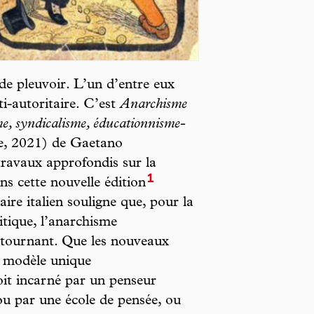
de pleuvoir. L’un d’entre eux
ti-autoritaire. C’est
Anarchisme
me, syndicalisme, éducationnisme-
ire, 2021) de Gaetano
ravaux approfondis sur la
1
ns cette nouvelle édition
ire italien souligne que, pour la
itique, l’anarchisme
e tournant. Que les nouveaux
n modèle unique
oit incarné par un penseur
 par une école de pensée, ou