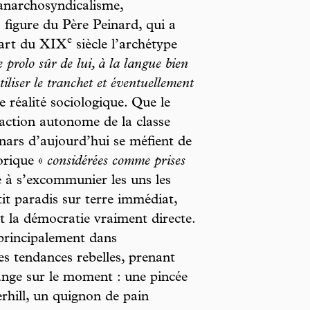
’anarchosyndicalisme,
 figure du Père Peinard, qui a
e
uart du XIX
siècle l’archétype
e prolo sûr de lui, à la langue bien
iliser le tranchet et éventuellement
 réalité sociologique. Que le
action autonome de la classe
anars d’aujourd’hui se méfient de
orique «
considérées comme prises
e à s’excommunier les uns les
tit paradis sur terre immédiat,
t la démocratie vraiment directe.
principalement dans
es tendances rebelles, prenant
rrange sur le moment : une pincée
rhill, un quignon de pain