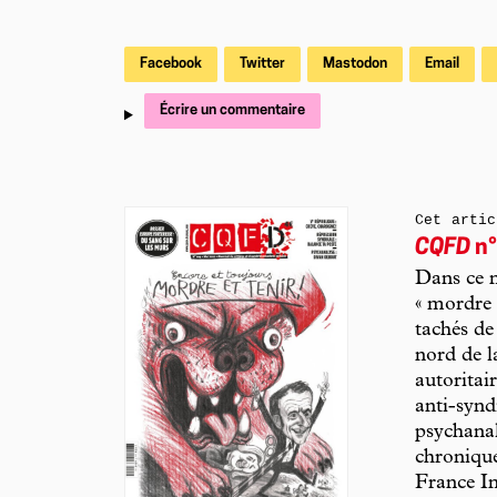
Facebook
Twitter
Mastodon
Email
Écrire un commentaire
Cet artic
CQFD
n°
Dans ce 
« mordre 
tachés de
nord de l
autoritai
anti-synd
psychanal
chronique
France In