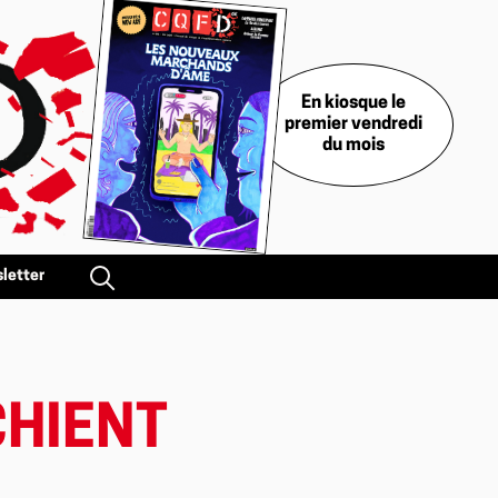
En kiosque le
premier vendredi
du mois
letter
CHIENT