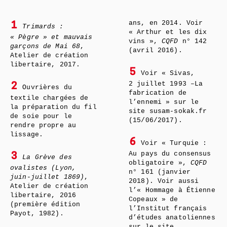
ans, en 2014. Voir
1
Trimards :
« Arthur et les dix
« Pègre » et mauvais
vins »,
CQFD
n° 142
garçons de Mai 68
,
(avril 2016).
Atelier de création
libertaire, 2017.
5
Voir « Sivas,
2 juillet 1993 –La
2
Ouvrières du
fabrication de
textile chargées de
l’ennemi » sur le
la préparation du fil
site susam-sokak.fr
de soie pour le
(15/06/2017).
rendre propre au
lissage.
6
Voir « Turquie :
Au pays du consensus
3
La Grève des
obligatoire »,
CQFD
ovalistes (Lyon,
n° 161 (janvier
juin-juillet 1869)
,
2018). Voir aussi
Atelier de création
l’« Hommage à Étienne
libertaire, 2016
Copeaux » de
(première édition
l’Institut français
Payot, 1982).
d’études anatoliennes
sur le site