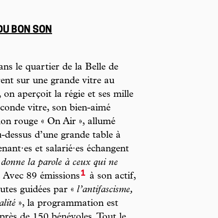
DU BON SON
ns le quartier de la Belle de
ent sur une grande vitre au
on aperçoit la régie et ses mille
conde vitre, son bien-aimé
ion rouge « On Air », allumé
u-dessus d’une grande table à
nant·es et salarié·es échangent
«
donne la parole à ceux qui ne
1
. Avec 89 émissions
à son actif,
utes guidées par «
l’antifascisme,
alité
», la programmation est
 près de 150 bénévoles. Tout le