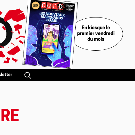
En kiosque le
premier vendredi
du mois
letter
ÈRE