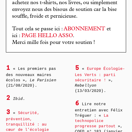
achetez nos t-shirts, nos livres, ou simplement
envoyez nous des bisous de soutien car la bise
souffle, froide et pernicieuse.
Tout cela se passe ici :
ABONNEMENT
et
ici :
PAGE HELLO ASSO
.
Merci mille fois pour votre soutien !
1
5
« Les premiers pas
«
Europe Écologie-
des nouveaux maires
Les Verts : parti
écolos »,
Le Parisien
sécuritaire !
»,
(21/08/2020).
Rebellyon
(13/03/2020).
2
Ibid
.
6
Lire notre
entretien avec Félix
3
«
Sécurité,
Tréguer : «
La
prévention,
technopolice
tranquillité : au
progresse partout
»,
cœur de l’écologie
CQFD
n° 183 (janvier