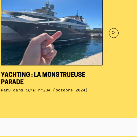
>
YACHTING : LA MONSTRUEUSE
PARADE
Paru dans
CQFD
n°234 (octobre 2024)