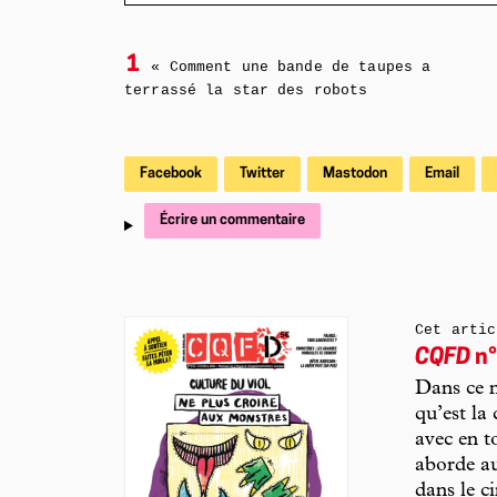
1
« Comment une bande de taupes a
terrassé la star des robots
Facebook
Twitter
Mastodon
Email
Écrire un commentaire
Cet artic
CQFD
n°
Dans ce n
qu’est la
avec en t
aborde aus
dans le c