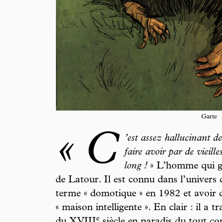
Garte
« C
’est assez hallucinant de
faire avoir par de vieill
long !
» L’homme qui ge
de Latour. Il est connu dans l’univers 
terme « domotique » en 1982 et avoir d
« maison intelligente ». En clair : il 
e