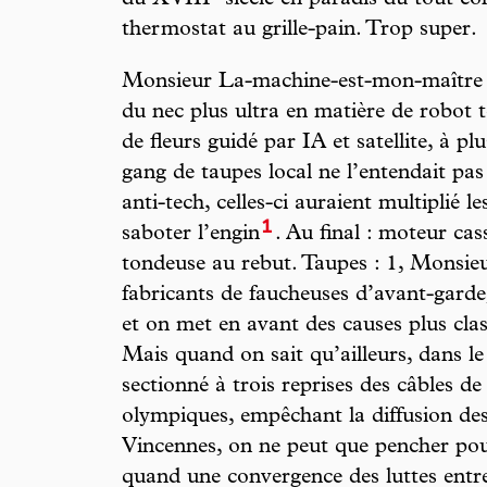
du XVIII
siècle en paradis du tout co
thermostat au grille-pain. Trop super.
Monsieur La-machine-est-mon-maître a
du nec plus ultra en matière de robot 
de fleurs guidé par IA et satellite, à pl
gang de taupes local ne l’entendait pas
anti-tech, celles-ci auraient multiplié l
1
saboter l’engin
. Au final : moteur cas
tondeuse au rebut. Taupes : 1, Monsi
fabricants de faucheuses d’avant-garde,
et on met en avant des causes plus class
Mais quand on sait qu’ailleurs, dans l
sectionné à trois reprises des câbles de
olympiques, empêchant la diffusion de
Vincennes, on ne peut que pencher pou
quand une convergence des luttes entre