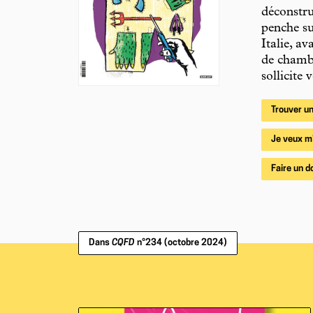
déconstru
penche su
Italie, a
de chambr
sollicite
Trouver un
Je veux m
Faire un d
Dans
CQFD
n°234 (octobre 2024)