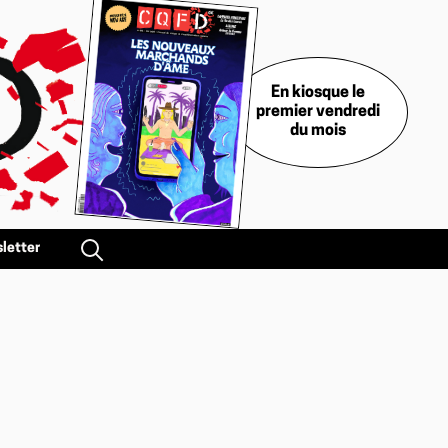
En kiosque le
premier vendredi
du mois
letter