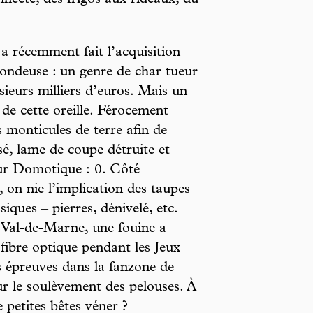
nnecté, des frigos aux rideaux, du
 récemment fait l’acquisition
tondeuse : un genre de char tueur
usieurs milliers d’euros. Mais un
 de cette oreille. Férocement
es monticules de terre afin de
sé, lame de coupe détruite et
eur Domotique : 0. Côté
 on nie l’implication des taupes
iques – pierres, dénivelé, etc.
e Val-de-Marne, une fouine a
 fibre optique pendant les Jeux
s épreuves dans la fanzone de
r le soulèvement des pelouses. À
 petites bêtes véner ?