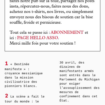
faites notre pub sur la toile, partagez nos posts
insta, répercutez-nous, faites nous des dons,
achetez nos t-shirts, nos livres, ou simplement
envoyez nous des bisous de soutien car la bise
souffle, froide et pernicieuse.
Tout cela se passe ici :
ABONNEMENT
et
ici :
PAGE HELLO ASSO
.
Merci mille fois pour votre soutien !
30 avril, des
1
« Destinée
dizaines de
manifeste » :
manifestants armés
croyance messianique
sont entrés dans le
dans la mission
Parlement du Michigan
civilisatrice des
pour exiger
pionniers blancs.
l’assouplissement des
mesures de
2
La scène a fait le
confinement dans cet
État.
tour du monde : le