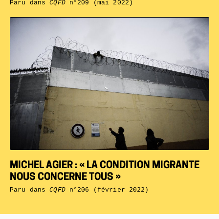
Paru dans
CQFD
n°209 (mai 2022)
MICHEL AGIER : « LA CONDITION MIGRANTE
NOUS CONCERNE TOUS »
Paru dans
CQFD
n°206 (février 2022)