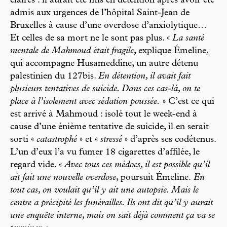
claires : il aurait été mis en détention après avoir été
admis aux urgences de l’hôpital Saint-Jean de
Bruxelles à cause d’une overdose d’anxiolytique…
Et celles de sa mort ne le sont pas plus. «
La santé
mentale de Mahmoud était fragile
, explique Émeline,
qui accompagne Husameddine, un autre détenu
palestinien du 127bis.
En détention, il avait fait
plusieurs tentatives de suicide. Dans ces cas-là, on te
place à l’isolement avec sédation poussée.
» C’est ce qui
est arrivé à Mahmoud : isolé tout le week-end à
cause d’une énième tentative de suicide, il en serait
sorti «
catastrophé
» et «
stressé
» d’après ses codétenus.
L’un d’eux l’a vu fumer 18 cigarettes d’affilée, le
regard vide. «
Avec tous ces médocs, il est possible qu’il
ait fait une nouvelle overdose
, poursuit Émeline.
En
tout cas, on voulait qu’il y ait une autopsie. Mais le
centre a précipité les funérailles. Ils ont dit qu’il y aurait
une enquête interne, mais on sait déjà comment ça va se