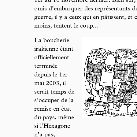
1er au 10 novembre dernier. Bien sûr,
omis d’embarquer des représentants de
guerre, il y a ceux qui en pâtissent, et
moins, tentent le coup...
La boucherie
irakienne étant
officiellement
terminée
depuis le 1er
mai 2003, il
serait temps de
s’occuper de la
remise en état
du pays, même
si l’Hexagone
n’a pas,