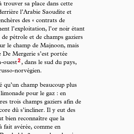
 à trouver sa place dans cette
errière l’Arabie Saoudite et
nchères des « contrats de
ent l’exploitation, l’or noir étant
 de pétrole et de champs gaziers
 sur le champ de Majnoon, mais
de De Mergerie s’est portée
2
a-ouest
, dans le sud du pays,
 russo-norvégien.
té qu’un champ beaucoup plus
limonade pour le gaz : en
res trois champs gaziers afin de
re dû s’incliner. Il y eut des
ut bien reconnaître que la
 à fait avérée, comme en