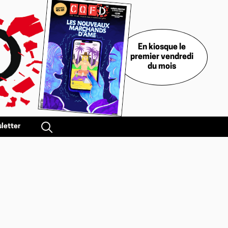
En kiosque le
premier vendredi
du mois
letter