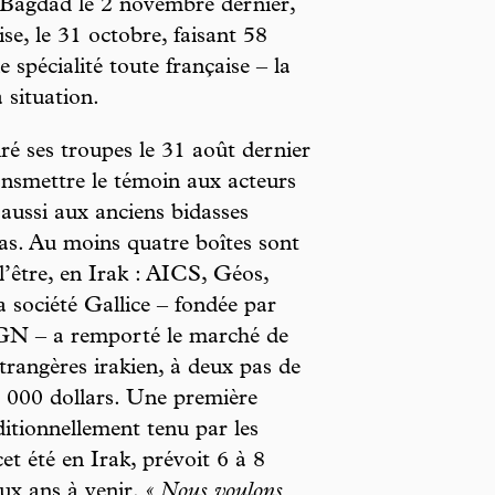
 Bagdad le 2 novembre dernier,
ise, le 31 octobre, faisant 58
e spécialité toute française – la
a situation.
é ses troupes le 31 août dernier
transmettre le témoin aux acteurs
 aussi aux anciens bidasses
ras. Au moins quatre boîtes sont
l’être, en Irak : AICS, Géos,
a société Gallice – fondée par
IGN – a remporté le marché de
étrangères irakien, à deux pas de
 000 dollars. Une première
ditionnellement tenu par les
et été en Irak, prévoit 6 à 8
eux ans à venir.
« Nous voulons