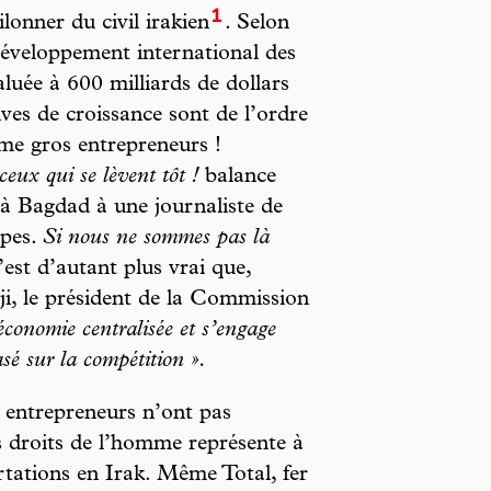
1
onner du civil irakien
. Selon
développement international des
aluée à 600 milliards de dollars
ives de croissance sont de l’ordre
me gros entrepreneurs !
eux qui se lèvent tôt !
balance
à Bagdad à une journaliste de
upes.
Si nous ne sommes pas là
est d’autant plus vrai que,
i, le président de la Commission
économie centralisée et s’engage
é sur la compétition ».
 entrepreneurs n’ont pas
es droits de l’homme représente à
tations en Irak. Même Total, fer