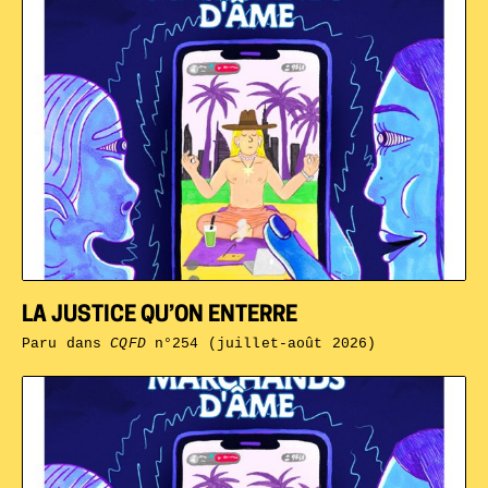
LA JUSTICE QU’ON ENTERRE
Paru dans
CQFD
n°254 (juillet-août 2026)