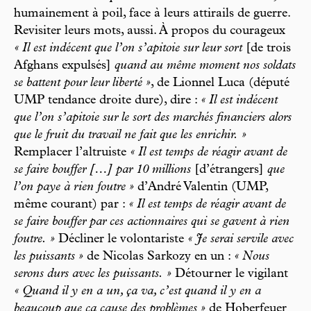
humainement à poil, face à leurs attirails de guerre.
Revisiter leurs mots, aussi. À propos du courageux
« Il est indécent que l’on s’apitoie sur leur sort
[de trois
Afghans expulsés]
quand au même moment nos soldats
se battent pour leur liberté »
, de Lionnel Luca (député
UMP tendance droite dure), dire :
« Il est indécent
que l’on s’apitoie sur le sort des marchés financiers alors
que le fruit du travail ne fait que les enrichir. »
Remplacer l’altruiste
« Il est temps de réagir avant de
se faire bouffer […] par 10 millions
[d’étrangers]
que
l’on paye à rien foutre »
d’André Valentin (UMP,
même courant) par :
« Il est temps de réagir avant de
se faire bouffer par ces actionnaires qui se gavent à rien
foutre. »
Décliner le volontariste
« Je serai servile avec
les puissants »
de Nicolas Sarkozy en un :
« Nous
serons durs avec les puissants. »
Détourner le vigilant
« Quand il y en a un, ça va, c’est quand il y en a
beaucoup que ça cause des problèmes »
de Hoberfeuer