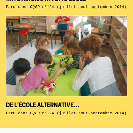
Paru dans
CQFD
n°124 (juillet-aout-septembre 2014)
DE L’ÉCOLE ALTERNATIVE…
Paru dans
CQFD
n°124 (juillet-aout-septembre 2014)