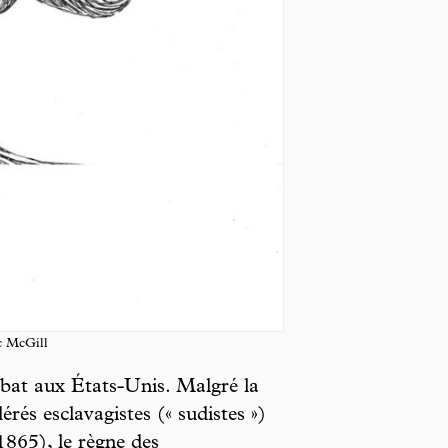
Mc McGill
mbat aux États-Unis. Malgré la
érés esclavagistes (« sudistes »)
865), le règne des