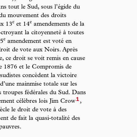
ns tout le Sud, sous l’égide du
 du mouvement des droits
e
e
ux 13
et 14
amendements de la
octroyant la citoyenneté à toutes
e
15
amendement est voté en
droit de vote aux Noirs. Après
, ce droit se voit remis en cause
e de 1876 et le Compromis de
udistes concèdent la victoire
 d’une mainmise totale sur les
es troupes fédérales du Sud. Dans
1
stement célèbres lois Jim Crow
,
cle le droit de vote à des
ent de fait la quasi-totalité des
pauvres.