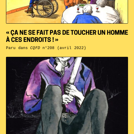
« ÇA NE SE FAIT PAS DE TOUCHER UN HOMME
À CES ENDROITS ! »
Paru dans
CQFD
n°208 (avril 2022)