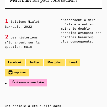
Merci mille fois pour votre soutien !
s’accordent à dire
1
Éditions Mialet-
qu’ils étaient au
Barrault, 2022.
moins le double –
certains avançant des
2
Les historiens
chiffres beaucoup
plus conséquents.
s’écharpent sur la
question, mais
Facebook
Twitter
Mastodon
Email
Imprimer
Écrire un commentaire
Cet article a été publié dans