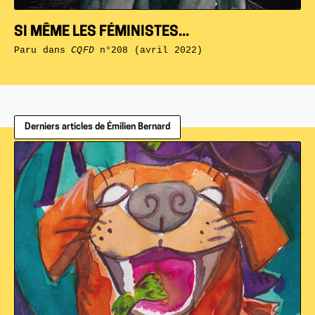
SI MÊME LES FÉMINISTES...
Paru dans
CQFD
n°208 (avril 2022)
Derniers articles de Émilien Bernard