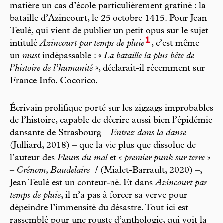
matière un cas d’école particulièrement gratiné : la
bataille d’Azincourt, le 25 octobre 1415. Pour Jean
Teulé, qui vient de publier un petit opus sur le sujet
1
intitulé
Azincourt par temps de pluie
, c’est même
un
must
indépassable : «
La bataille la plus bête de
l’histoire de l’humanité
», déclarait-il récemment sur
France Info. Cocorico.
Écrivain prolifique porté sur les zigzags improbables
de l’histoire, capable de décrire aussi bien l’épidémie
dansante de Strasbourg –
Entrez dans la danse
(Julliard, 2018) – que la vie plus que dissolue de
l’auteur des
Fleurs du mal
et «
premier punk sur terre
»
–
Crénom, Baudelaire
!
(Mialet-Barrault, 2020) –,
Jean Teulé est un conteur-né. Et dans
Azincourt par
temps de pluie
, il n’a pas à forcer sa verve pour
dépeindre l’immensité du désastre. Tout ici est
rassemblé pour une rouste d’anthologie, qui voit la