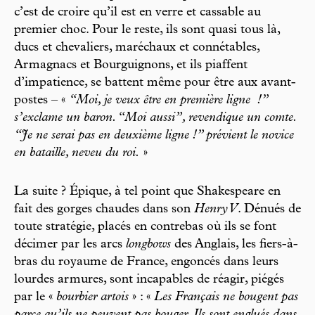
c’est de croire qu’il est en verre et cassable au
premier choc. Pour le reste, ils sont quasi tous là,
ducs et chevaliers, maréchaux et connétables,
Armagnacs et Bourguignons, et ils piaffent
d’impatience, se battent même pour être aux avant-
postes – «
“Moi, je veux être en première ligne
!”
s’exclame un baron. “Moi aussi”, revendique un comte.
“Je ne serai pas en deuxième ligne !” prévient le novice
en bataille, neveu du roi.
»
La suite ? Épique, à tel point que Shakespeare en
fait des gorges chaudes dans son
Henry V
. Dénués de
toute stratégie, placés en contrebas où ils se font
décimer par les arcs
longbows
des Anglais, les fiers-à-
bras du royaume de France, engoncés dans leurs
lourdes armures, sont incapables de réagir, piégés
par le «
bourbier artois
» : «
Les Français ne bougent pas
parce qu’ils ne peuvent pas bouger. Ils sont englués dans