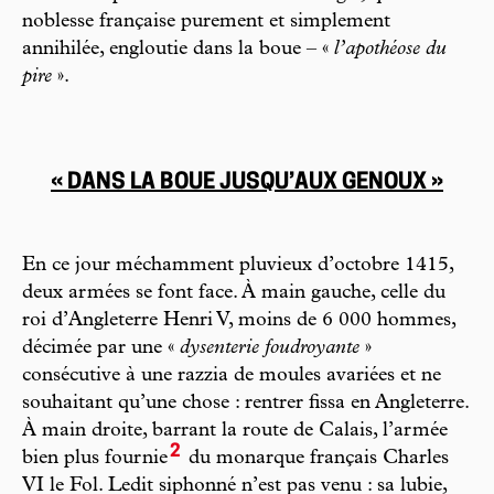
noblesse française purement et simplement
annihilée, engloutie dans la boue – «
l’apothéose du
pire
».
« DANS LA BOUE JUSQU’AUX GENOUX »
En ce jour méchamment pluvieux d’octobre 1415,
deux armées se font face. À main gauche, celle du
roi d’Angleterre Henri V, moins de 6 000 hommes,
décimée par une «
dysenterie foudroyante
»
consécutive à une razzia de moules avariées et ne
souhaitant qu’une chose : rentrer fissa en Angleterre.
À main droite, barrant la route de Calais, l’armée
2
bien plus fournie
du monarque français Charles
VI le Fol. Ledit siphonné n’est pas venu : sa lubie,