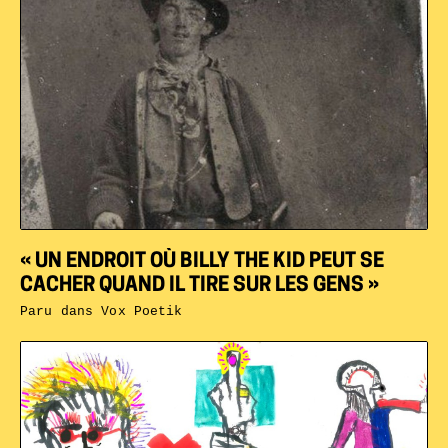
« UN ENDROIT OÙ BILLY THE KID PEUT SE
CACHER QUAND IL TIRE SUR LES GENS »
Paru dans
Vox Poetik