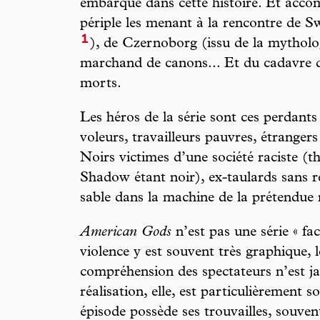
embarqué dans cette histoire. Et acc
périple les menant à la rencontre de 
1
), de Czernoborg (issu de la mytholog
marchand de canons... Et du cadavre d
morts.
Les héros de la série sont ces perdants
voleurs, travailleurs pauvres, étranger
Noirs victimes d’une société raciste (
Shadow étant noir), ex-taulards sans r
sable dans la machine de la prétendue
American Gods
n’est pas une série « fa
violence y est souvent très graphique, l
compréhension des spectateurs n’est j
réalisation, elle, est particulièrement
épisode possède ses trouvailles, souve