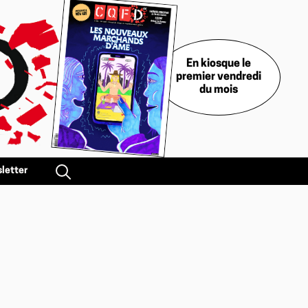
En kiosque le
premier vendredi
du mois
letter