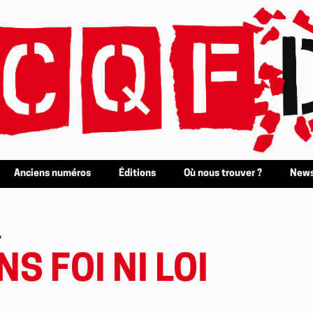
Anciens numéros
Éditions
Où nous trouver ?
News
»
S FOI NI LOI