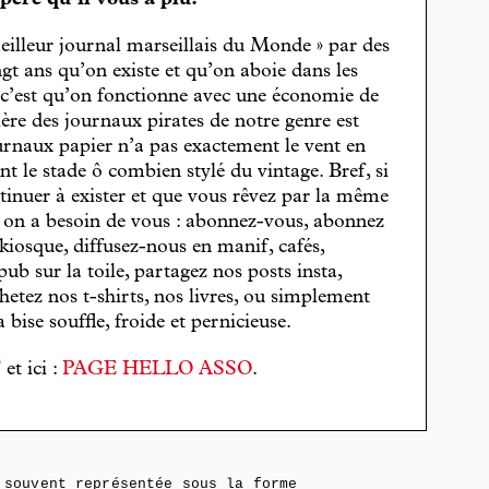
spère qu’il vous a plu.
eilleur journal marseillais du Monde » par des
gt ans qu’on existe et qu’on aboie dans les
, c’est qu’on fonctionne avec une économie de
cière des journaux pirates de notre genre est
journaux papier n’a pas exactement le vent en
t le stade ô combien stylé du vintage. Bref, si
tinuer à exister et que vous rêvez par la même
, on a besoin de vous : abonnez-vous, abonnez
 kiosque, diffusez-nous en manif, cafés,
pub sur la toile, partagez nos posts insta,
hetez nos t-shirts, nos livres, ou simplement
bise souffle, froide et pernicieuse.
T
et ici :
PAGE HELLO ASSO
.
souvent représentée sous la forme