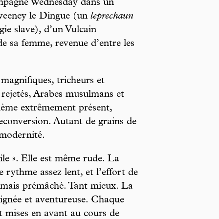
ompagne Wednesday dans un
Sweeney le Dingue (un
leprechaun
ie slave), d’un Vulcain
e sa femme, revenue d’entre les
 magnifiques, tricheurs et
s rejetés, Arabes musulmans et
thème extrêmement présent,
econversion. Autant de grains de
 modernité.
cile ». Elle est même rude. La
e rythme assez lent, et l’effort de
amais prémâché. Tant mieux. La
 soignée et aventureuse. Chaque
nt mises en avant au cours de