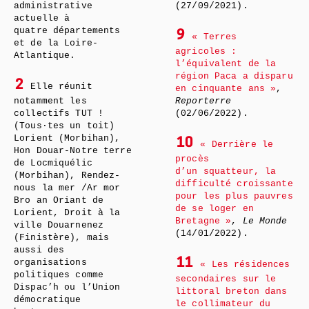
administrative
(27/09/2021).
actuelle à
quatre départements
9
« Terres
et de la Loire-
agricoles :
Atlantique.
l’équivalent de la
région Paca a disparu
2
Elle réunit
en cinquante ans »
,
notamment les
Reporterre
collectifs TUT !
(02/06/2022).
(Tous·tes un toit)
Lorient (Morbihan),
10
« Derrière le
Hon Douar-Notre terre
procès
de Locmiquélic
d’un squatteur, la
(Morbihan), Rendez-
difficulté croissante
nous la mer /Ar mor
pour les plus pauvres
Bro an Oriant de
de se loger en
Lorient, Droit à la
Bretagne »
,
Le Monde
ville Douarnenez
(14/01/2022).
(Finistère), mais
aussi des
11
organisations
« Les résidences
politiques comme
secondaires sur le
Dispac’h ou l’Union
littoral breton dans
démocratique
le collimateur du