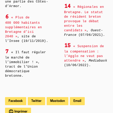
une partie des Côtes-
14
d’Armor.
« Régionales en
Bretagne. Le statut
6
de résident breton
« Plus de
provoque le débat
400 000 habitants
entre les
supplémentaires en
candidats »
,
Ouest-
Bretagne d’ici
France
(07/06/2021).
2040 »
, site de
l’Insee (19/11/2019).
15
« Suspension de
7
la compensation :
« Il faut réguler
l’Agglo ne veut pas
le marché de
attendre »
,
Mediabask
l’immobilier ! »,
(10/06/2022).
tract de l’Union
démocratique
bretonne.
Facebook
Twitter
Mastodon
Email
Imprimer