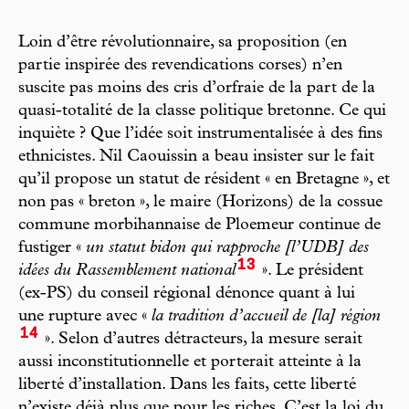
Loin d’être révolutionnaire, sa proposition (en
partie inspirée des revendications corses) n’en
suscite pas moins des cris d’orfraie de la part de la
quasi-totalité de la classe politique bretonne. Ce qui
inquiète ? Que l’idée soit instrumentalisée à des fins
ethnicistes. Nil Caouissin a beau insister sur le fait
qu’il propose un statut de résident « en Bretagne », et
non pas « breton », le maire (Horizons) de la cossue
commune morbihannaise de Ploemeur continue de
fustiger «
un statut bidon qui rapproche [l’UDB] des
13
idées du Rassemblement national
». Le président
(ex-PS) du conseil régional dénonce quant à lui
une rupture avec «
la tradition d’accueil de [la] région
14
». Selon d’autres détracteurs, la mesure serait
aussi inconstitutionnelle et porterait atteinte à la
liberté d’installation. Dans les faits, cette liberté
n’existe déjà plus que pour les riches. C’est la loi du