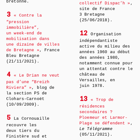
bretonne.
collectif Dispac’h »
,
site de France
3
3 Bretagne
« Contre la
(25/06/2018).
“pression
immobilière”,
12
un week-end de
Organisation
mobilisation dans
indépendantiste
une dizaine de villes
active du milieu des
de Bretagne »
, France
années 1960 au début
Bleu Bretagne
des années 1980,
(21/11/2021).
notamment connue pour
un attentat contre le
4
château de
« Le Drian ne veut
Versailles, en
pas d’une “Breizh
juin 1978.
Riviera” »
, blog de
la section PS de
13
Clohars-Carnoët
« Trop de
(10/09/2009).
résidences
secondaires ?
5
Ploemeur et Larmor-
La Cornouaille
Plage se défendent »
,
recouvre les
Le Télégramme
deux tiers du
(05/11/2021).
Finistère sud et