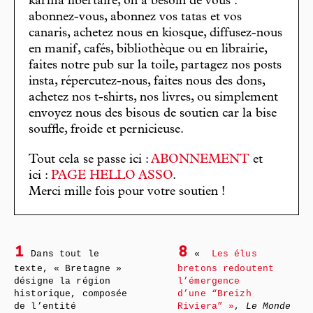
karma libertaire, on a besoin de vous :
abonnez-vous, abonnez vos tatas et vos
canaris, achetez nous en kiosque, diffusez-nous
en manif, cafés, bibliothèque ou en librairie,
faites notre pub sur la toile, partagez nos posts
insta, répercutez-nous, faites nous des dons,
achetez nos t-shirts, nos livres, ou simplement
envoyez nous des bisous de soutien car la bise
souffle, froide et pernicieuse.
Tout cela se passe ici :
ABONNEMENT
et
ici :
PAGE HELLO ASSO
.
Merci mille fois pour votre soutien !
1
8
Dans tout le
«
Les élus
texte, « Bretagne »
bretons redoutent
désigne la région
l’émergence
historique, composée
d’une “Breizh
de l’entité
Riviera” »
,
Le Monde