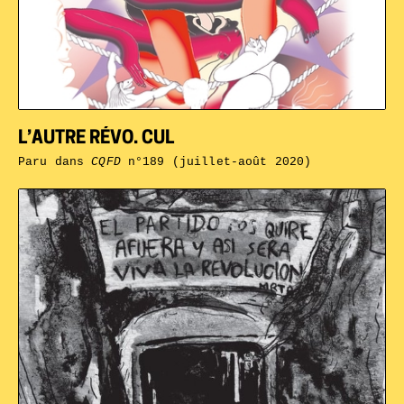
L’AUTRE RÉVO. CUL
Paru dans
CQFD
n°189 (juillet-août 2020)