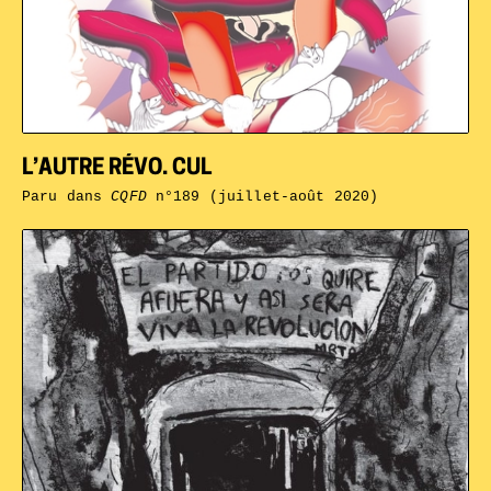
L’AUTRE RÉVO. CUL
Paru dans
CQFD
n°189 (juillet-août 2020)