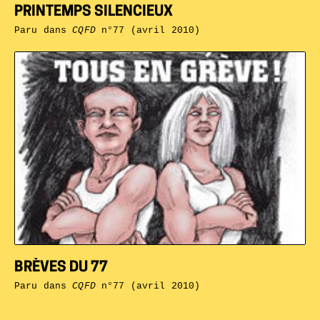
PRINTEMPS SILENCIEUX
Paru dans
CQFD
n°77 (avril 2010)
BRÈVES DU 77
Paru dans
CQFD
n°77 (avril 2010)