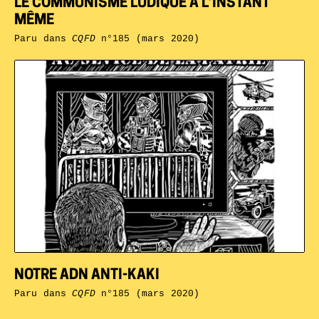
LE COMMUNISME LUDIQUE À L’INSTANT
MÊME
Paru dans
CQFD
n°185 (mars 2020)
NOTRE ADN ANTI-KAKI
Paru dans
CQFD
n°185 (mars 2020)