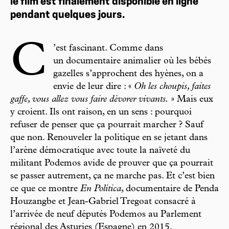
le film est finalement disponible en ligne
pendant quelques jours.
C
’est fascinant. Comme dans
un documentaire animalier où les bébés
gazelles s’approchent des hyènes, on a
envie de leur dire : «
Oh les choupis, faites
gaffe, vous allez vous faire dévorer vivants.
» Mais eux
y croient. Ils ont raison, en un sens : pourquoi
refuser de penser que ça pourrait marcher ? Sauf
que non. Renouveler la politique en se jetant dans
l’arène démocratique avec toute la naïveté du
militant Podemos avide de prouver que ça pourrait
se passer autrement, ça ne marche pas. Et c’est bien
ce que ce montre
En Política
, documentaire de Penda
Houzangbe et Jean-Gabriel Tregoat consacré à
l’arrivée de neuf députés Podemos au Parlement
régional des Asturies (Espagne) en 2015.