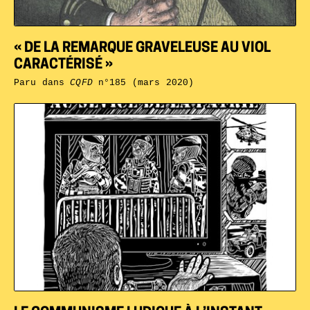
« DE LA REMARQUE GRAVELEUSE AU VIOL
CARACTÉRISÉ »
Paru dans
CQFD
n°185 (mars 2020)