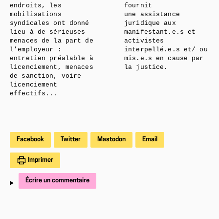
endroits, les
fournit
mobilisations
une assistance
syndicales ont donné
juridique aux
lieu à de sérieuses
manifestant.e.s et
menaces de la part de
activistes
l’employeur :
interpellé.e.s et/ ou
entretien préalable à
mis.e.s en cause par
licenciement, menaces
la justice.
de sanction, voire
licenciement
effectifs...
Facebook
Twitter
Mastodon
Email
Imprimer
Écrire un commentaire