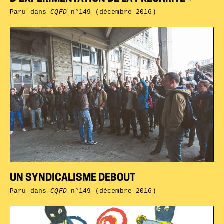
Paru dans
CQFD
n°149 (décembre 2016)
UN SYNDICALISME DEBOUT
Paru dans
CQFD
n°149 (décembre 2016)