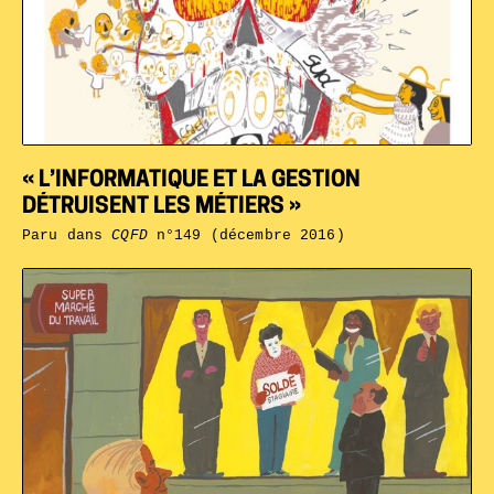
« L’INFORMATIQUE ET LA GESTION
DÉTRUISENT LES MÉTIERS »
Paru dans
CQFD
n°149 (décembre 2016)