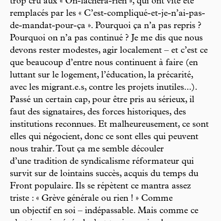
trop cru aux « On-lâchera-rien », qui ont vite été
remplacés par les « C’est-compliqué-et-je-n’ai-pas-
de-mandat-pour-ça ». Pourquoi ça n’a pas repris ?
Pourquoi on n’a pas continué ? Je me dis que nous
devons rester modestes, agir localement – et c’est ce
que beaucoup d’entre nous continuent à faire (en
luttant sur le logement, l’éducation, la précarité,
avec les migrant.e.s, contre les projets inutiles...).
Passé un certain cap, pour être pris au sérieux, il
faut des signataires, des forces historiques, des
institutions reconnues. Et malheureusement, ce sont
elles qui négocient, donc ce sont elles qui peuvent
nous trahir. Tout ça me semble découler
d’une tradition de syndicalisme réformateur qui
survit sur de lointains succès, acquis du temps du
Front populaire. Ils se répètent ce mantra assez
triste : « Grève générale ou rien ! » Comme
un objectif en soi – indépassable. Mais comme ce