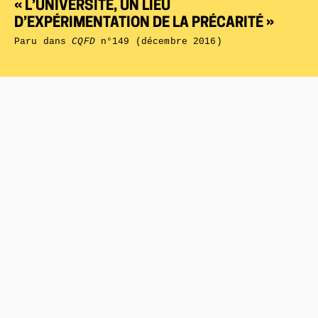
« L’UNIVERSITÉ, UN LIEU
D’EXPÉRIMENTATION DE LA PRÉCARITÉ »
Paru dans
CQFD
n°149 (décembre 2016)