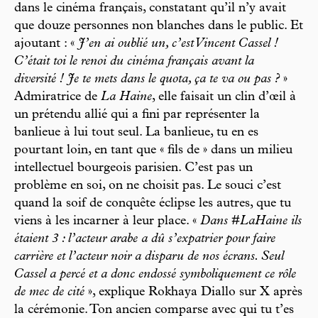
dans le cinéma français, constatant qu’il n’y avait
que douze personnes non blanches dans le public. Et
ajoutant : «
J’en ai oublié un, c’est Vincent Cassel !
C’était toi le renoi du cinéma français avant la
diversité ! Je te mets dans le quota, ça te va ou pas ?
»
Admiratrice de
La Haine
, elle faisait un clin d’œil à
un prétendu allié qui a fini par représenter la
banlieue à lui tout seul. La banlieue, tu en es
pourtant loin, en tant que « fils de » dans un milieu
intellectuel bourgeois parisien. C’est pas un
problème en soi, on ne choisit pas. Le souci c’est
quand la soif de conquête éclipse les autres, que tu
viens à les incarner à leur place. «
Dans #LaHaine ils
étaient 3 : l’acteur arabe a dû s’expatrier pour faire
carrière et l’acteur noir a disparu de nos écrans. Seul
Cassel a percé et a donc endossé symboliquement ce rôle
de mec de cité
», explique Rokhaya Diallo sur X après
la cérémonie. Ton ancien comparse avec qui tu t’es