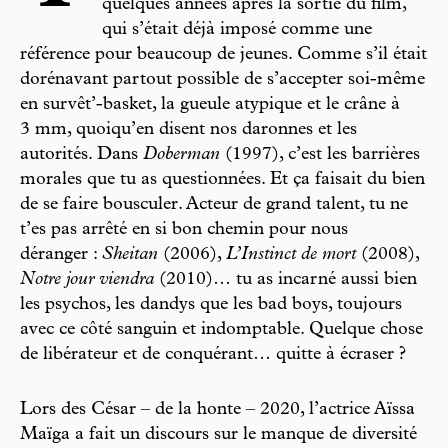
quelques années après la sortie du film,
qui s’était déjà imposé comme une
référence pour beaucoup de jeunes. Comme s’il était
dorénavant partout possible de s’accepter soi-même
en survêt’-basket, la gueule atypique et le crâne à
3 mm, quoiqu’en disent nos daronnes et les
autorités. Dans
Doberman
(1997), c’est les barrières
morales que tu as questionnées. Et ça faisait du bien
de se faire bousculer. Acteur de grand talent, tu ne
t’es pas arrêté en si bon chemin pour nous
déranger :
Sheitan
(2006),
L’Instinct de mort
(2008),
Notre jour viendra
(2010)… tu as incarné aussi bien
les psychos, les dandys que les bad boys, toujours
avec ce côté sanguin et indomptable. Quelque chose
de libérateur et de conquérant… quitte à écraser ?
Lors des César – de la honte – 2020, l’actrice Aïssa
Maïga a fait un discours sur le manque de diversité