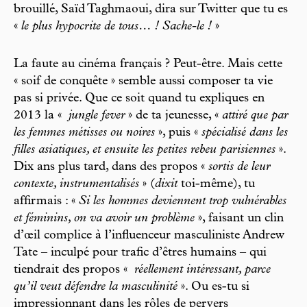
brouillé, Saïd Taghmaoui, dira sur Twitter que tu es
«
le plus hypocrite de tous… ! Sache-le !
»
La faute au cinéma français ? Peut-être. Mais cette
« soif de conquête » semble aussi composer ta vie
pas si privée. Que ce soit quand tu expliques en
2013 la «
jungle fever
» de ta jeunesse, «
attiré que par
les femmes métisses ou noires
», puis «
spécialisé dans les
filles asiatiques, et ensuite les petites rebeu parisiennes
».
Dix ans plus tard, dans des propos «
sortis de leur
contexte, instrumentalisés
» (
dixit
toi-même), tu
affirmais : «
Si les hommes deviennent trop vulnérables
et féminins, on va avoir un problème
», faisant un clin
d’œil complice à l’influenceur masculiniste Andrew
Tate – inculpé pour trafic d’êtres humains – qui
tiendrait des propos «
réellement intéressant, parce
qu’il veut défendre la masculinité
». Ou es-tu si
impressionnant dans les rôles de pervers